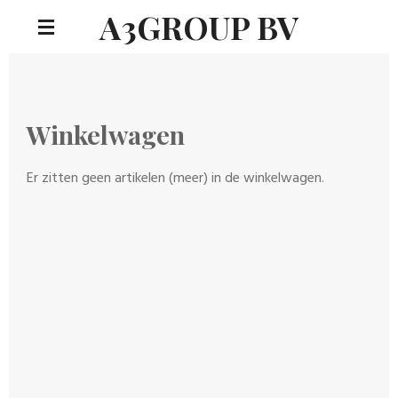
A3GROUP BV
Ga
direct
naar
de
hoofdinhoud
Winkelwagen
Er zitten geen artikelen (meer) in de winkelwagen.