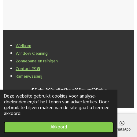
Welkom
Window Cleaning
Zonnepanelen reinigen
Contact ✉️☎️
Ramenwasserij
Delen
Deel
Share
Pinnen
Delen
Deze website gebruikt cookies voor analyse-
doeleinden en/of het tonen van advertenties. Door
gebruik te blijven maken van de site gaat u hiermee
akkoord.
Akkoord
E-mailadres
Telefoonnummer
Kaart
Facebook
WhatsApp